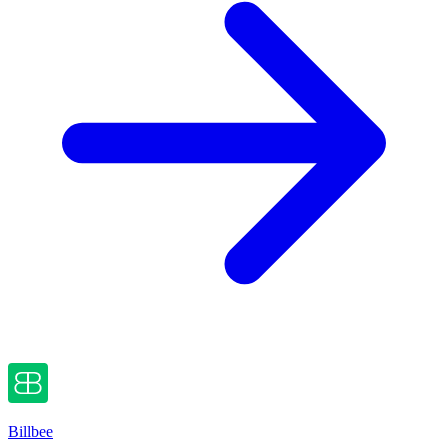
Billbee