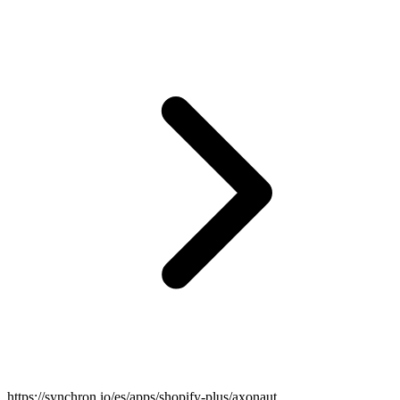
https://synchron.io/es/apps/shopify-plus/axonaut