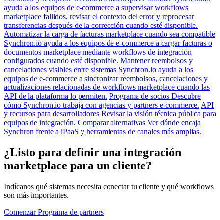
ayuda a los equipos de e-commerce a supervisar workflows
marketplace fallidos, revisar el contexto del error y reprocesar
transferencias después de la corrección cuando esté disponible.
Automatizar la carga de facturas marketplace cuando sea compatible
Synchron.io ayuda a los equipos de e-commerce a cargar facturas o
documentos marketplace mediante workflows de integración
configurados cuando esté disponible.
Mantener reembolsos y
cancelaciones visibles entre sistemas
Synchron.io ayuda a los
equipos de e-commerce a sincronizar reembolsos, cancelaciones y
actualizaciones relacionadas de workflows marketplace cuando las
API de la plataforma lo permiten.
Programa de socios
Descubre
cómo Synchron.io trabaja con agencias y partners e-commerce.
API
y recursos para desarrolladores
Revisar la visión técnica pública para
equipos de integración.
Comparar alternativas
Ver dónde encaja
Synchron frente a iPaaS y herramientas de canales más amplias.
¿Listo para definir una integración
marketplace para un cliente?
Indícanos qué sistemas necesita conectar tu cliente y qué workflows
son más importantes.
Comenzar
Programa de partners