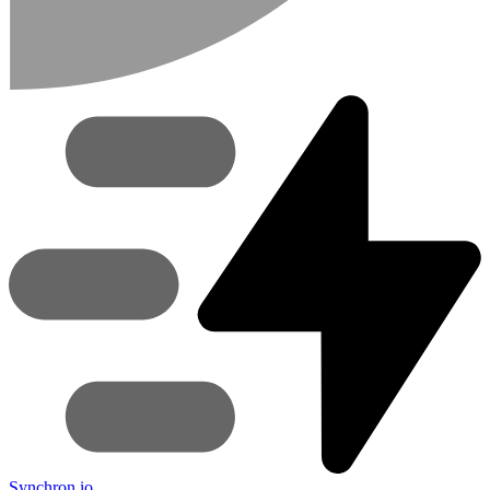
Synchron
io