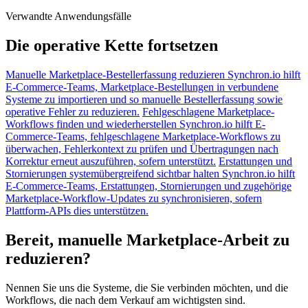
Verwandte Anwendungsfälle
Die operative Kette fortsetzen
Manuelle Marketplace-Bestellerfassung reduzieren
Synchron.io hilft
E-Commerce-Teams, Marketplace-Bestellungen in verbundene
Systeme zu importieren und so manuelle Bestellerfassung sowie
operative Fehler zu reduzieren.
Fehlgeschlagene Marketplace-
Workflows finden und wiederherstellen
Synchron.io hilft E-
Commerce-Teams, fehlgeschlagene Marketplace-Workflows zu
überwachen, Fehlerkontext zu prüfen und Übertragungen nach
Korrektur erneut auszuführen, sofern unterstützt.
Erstattungen und
Stornierungen systemübergreifend sichtbar halten
Synchron.io hilft
E-Commerce-Teams, Erstattungen, Stornierungen und zugehörige
Marketplace-Workflow-Updates zu synchronisieren, sofern
Plattform-APIs dies unterstützen.
Bereit, manuelle Marketplace-Arbeit zu
reduzieren?
Nennen Sie uns die Systeme, die Sie verbinden möchten, und die
Workflows, die nach dem Verkauf am wichtigsten sind.