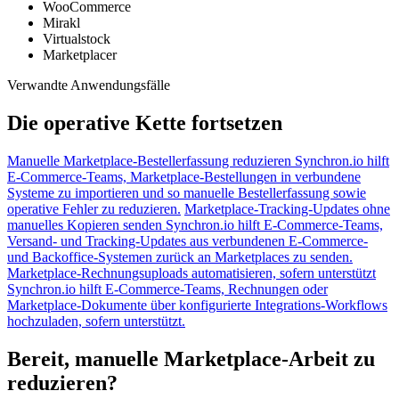
WooCommerce
Mirakl
Virtualstock
Marketplacer
Verwandte Anwendungsfälle
Die operative Kette fortsetzen
Manuelle Marketplace-Bestellerfassung reduzieren
Synchron.io hilft
E-Commerce-Teams, Marketplace-Bestellungen in verbundene
Systeme zu importieren und so manuelle Bestellerfassung sowie
operative Fehler zu reduzieren.
Marketplace-Tracking-Updates ohne
manuelles Kopieren senden
Synchron.io hilft E-Commerce-Teams,
Versand- und Tracking-Updates aus verbundenen E-Commerce-
und Backoffice-Systemen zurück an Marketplaces zu senden.
Marketplace-Rechnungsuploads automatisieren, sofern unterstützt
Synchron.io hilft E-Commerce-Teams, Rechnungen oder
Marketplace-Dokumente über konfigurierte Integrations-Workflows
hochzuladen, sofern unterstützt.
Bereit, manuelle Marketplace-Arbeit zu
reduzieren?