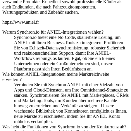
verwandte Produkte. Er bedient sowohl professionelle Käufer als
auch Endkunden, die nach Fahrzeugkomponenten,
Wartungsprodukten und Zubehör suchen.
https://www.aniel.fr
Warum Synchron.io für ANIEL-Integrationen wählen?
Synchron.io bietet eine No-Code, skalierbare Lösung, um
ANIEL mit Ihren Business-Tools zu integrieren.
Profitieren
Sie von Echtzeit-Datensynchronisierung, robuster Sicherheit
und reaktionsschnellem Support, damit Ihre ANIEL-
Workflows reibungslos laufen.
Egal, ob Sie ein kleines
Unternehmen oder ein Großunternehmen sind, unsere
Plattform passt sich Ihren Bedürfnissen an.
Wie können ANIEL-Integrationen meine Marktreichweite
erweitern?
Verbinden Sie mit Synchron ANIEL mit einer Vielzahl von
Apps und Cloud-Diensten, um Ihre Omnichannel-Strategie zu
stärken.
Synchronisieren Sie ANIEL mit Marketplaces, CRMs
und Marketing-Tools, um Kunden über mehrere Kanäle
hinweg zu erreichen und Verkäufe zu steigern.
Unsere
wachsende Bibliothek von Konnektoren ermöglicht es Ihnen,
neue Märkte zu erschließen, indem Sie Ihr ANIEL-Konto
mühelos verknüpfen.
Was hebt die Funktionen von Synchron.io von der Konkurrenz ab?