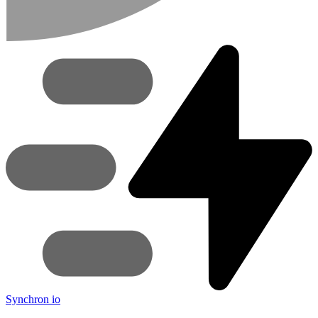
Synchron
io